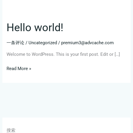
Hello world!
Hello
world!
一条评论
/
Uncategorized
/
premium3@advcache.com
Welcome to WordPress. This is your first post. Edit or […]
Read More »
搜索