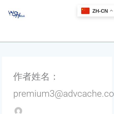
跳
至
ZH-CN
内
容
作者姓名：
premium3@advcache.c