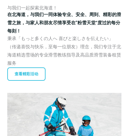
与我们一起探索北海道！
在北海道，与我们一同体验专业、安全、周到、精彩的滑
雪之旅，与家人和朋友尽情享受在“粉雪天堂”度过的每分
每刻！
秉承「もっと多くの人へ 喜びと楽しさを伝えたい」
（传递喜悦与快乐，至每一位朋友）理念，我们专注于北
海道精选雪场的专业滑雪教练指导及高品质滑雪装备租赁
服务
查看精彩活动