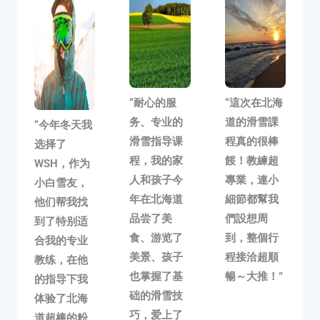
“耐心的服
“
這次在北海
务、专业的
道的滑雪課
“今年冬天我
滑雪指导课
程真的很棒
选择了
程，我的家
餒！
教練超
WSH，作为
人和孩子今
專業，連小
小白雪友，
年在北海道
細節都幫我
他们帮我找
品尝了美
們設想周
到了特别适
食、游览了
到，
整個行
合我的专业
美景、孩子
程接洽超順
教练，在他
也掌握了基
暢～大推！
”
的指导下我
础的滑雪技
体验了北海
巧，爱上了
道超棒的粉