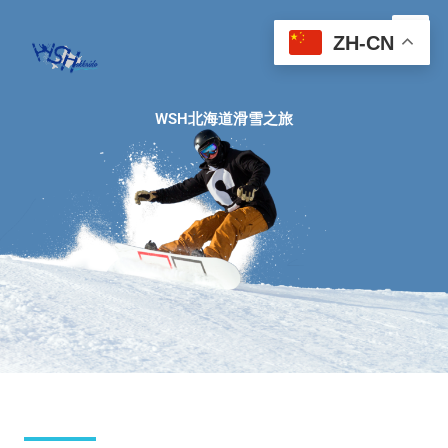
跳
至
ZH-CN
内
容
WSH北海道滑雪之旅